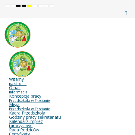
Tryb
Tryb
Tryb
Tryb
Tryb
Ustaw
Ustaw
Zwiększ
Ustaw
domyślny
nocny
czarno-
czarno-
żółto-
mniejszą
większą
czytelność
domyślną
biały
żółty
czarny
czcionkę
czcionkę
czcionki
czcionkę
o
o
o
wysokim
wysokim
wysokim
kontraście
kontraście
kontraście
Witamy
na stronie
O nas
informacje
Koncepcja pracy
Przedszkola w Trzcianie
Misja
Przedszkola w Trzcianie
Kadra Przedszkola
Godziny pracy sekretariatu
Kalendarz imprez
i uroczystości
Rada Rodziców
Certyfikaty