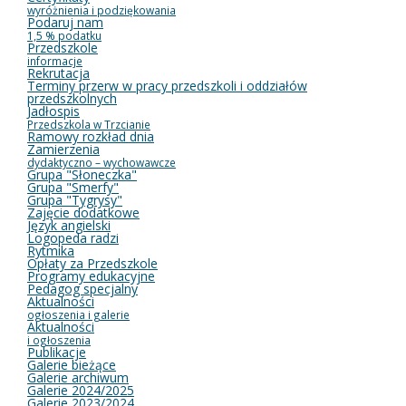
wyróżnienia i podziękowania
Podaruj nam
1,5 % podatku
Przedszkole
informacje
Rekrutacja
Terminy przerw w pracy przedszkoli i oddziałów
przedszkolnych
Jadłospis
Przedszkola w Trzcianie
Ramowy rozkład dnia
Zamierzenia
dydaktyczno – wychowawcze
Grupa "Słoneczka"
Grupa "Smerfy"
Grupa "Tygrysy"
Zajęcie dodatkowe
Język angielski
Logopeda radzi
Rytmika
Opłaty za Przedszkole
Programy edukacyjne
Pedagog specjalny
Aktualności
ogłoszenia i galerie
Aktualności
i ogłoszenia
Publikacje
Galerie bieżące
Galerie archiwum
Galerie 2024/2025
Galerie 2023/2024